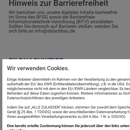
Hinweis zur Barrierefreiheit
Wir bemühen uns, unsere digitalen Inhalte barrierefrei
im Sinne des BFSG sowie der Barrierefreie-
Informationstechnik-Verordnung (BITV) anzubieten.
Sollten Sie dennoch auf Barrieren stoßen, wenden Sie
sich bitte an info@stdachbau.de.
BILDNACHWEISE
Wir verwenden Cookies.
#24358740 / Kalle Kolodziej / stock.adobe.com
Einige Anbieter übermitteln im Rahmen von der Verarbeitung zu den gena
#50263625 / contrastwerkstatt /
außerhalb der EU/ des EWR (Drittlanddatenübermittlung), z.B. in die USA. 
möglicherweise nicht mit dem in den EU-/EWR-Ländern vergleichbar. Es best
stock.adobe.com
Behörden auf diese Daten zugreifen können. Weitere Informationen zu Siche
Datenschutzrichtlinien des jeweiligen Anbieters.
#52836212 / Alterfalter / stock.adobe.com
Indem Sie auf „ALLE ZULASSEN" klicken, stimmen Sie sowohl dem Speiche
#140134236 / Patrick / stock.adobe.com
Gerät (§ 25 Abs. 1 TDDDG) sowie der anschließenden Datenverarbeitung für
Ihnen ausgewählten Verarbeitungszwecke zu (Art 6 Abs. 1 lit. a. DSGVO).
Eine bereits erteilte Zustimmung können Sie jederzeit über den links unte